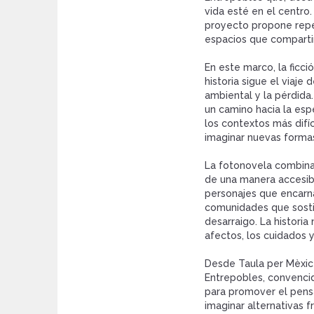
vida esté en el centro.
proyecto propone repen
espacios que compartim
En este marco, la ficci
historia sigue el viaj
ambiental y la pérdida.
un camino hacia la esp
los contextos más difíc
imaginar nuevas forma
La fotonovela combina f
de una manera accesib
personajes que encarna
comunidades que sostie
desarraigo. La histori
afectos, los cuidados y
Desde Taula per Mèxic
Entrepobles, convenci
para promover el pensam
imaginar alternativas f