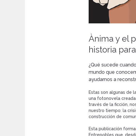
Ànima y el p
historia par
¿Qué sucede cuando 
mundo que conocemo
ayudarnos a reconstr
Estas son algunas de l
una fotonovela creada 
través de la ficción, n
nuestro tiempo: la cris
construcción de comun
Esta publicación form
Entrepobles que, desde