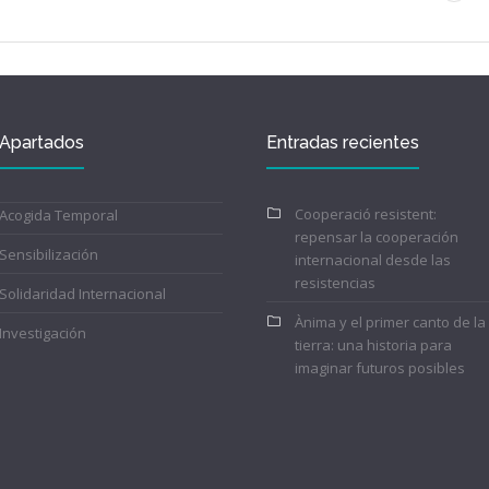
Apartados
Entradas recientes
Cooperació resistent:
Acogida Temporal
repensar la cooperación
Sensibilización
internacional desde las
resistencias
Solidaridad Internacional
Ànima y el primer canto de la
Investigación
tierra: una historia para
imaginar futuros posibles