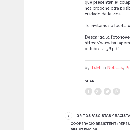
que presentan el cola
nos propone otra posib
cuidado de la vida.
Te invitamos a leerla, 
Descarga la fotonove
https://www.taulaper
octubre-2-36.pdf
by
TxM
in
Noticias
,
P
SHARE IT
GRITOS FASCISTAS Y RACIS
COOPERACIÓ RESISTENT: REPE
RESISTENCIAS