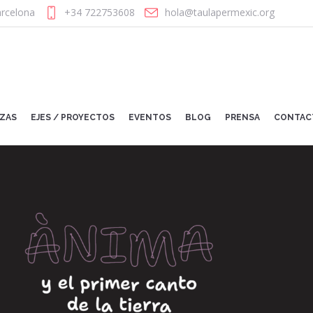
rcelona
+34 722753608
hola@taulapermexic.org
NZAS
EJES / PROYECTOS
EVENTOS
BLOG
PRENSA
CONTAC