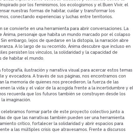
 Inspirado por los feminismos, los ecologismos y el Buen Vivir, el
sar nuestras formas de habitar, cuidar y transformar los
os, conectando experiencias y luchas entre territorios.
ón se convierte en una herramienta para abrir conversaciones. La
e de Ànima, personaje que habita un mundo marcado por el colapso
 Sin embargo, lejos de quedarse en la distopía, la narración abre
eranza. A lo largo de su recorrido, Ànima descubre que incluso en
iles persisten los vínculos, la solidaridad y la capacidad de
s de habitar el mundo.
otografía, ilustración y narrativa visual para acercar estos temas
le y evocadora. A través de sus páginas, nos encontramos con
n la memoria de quienes nos precedieron, la fuerza de las
nen la vida y el valor de la acogida frente a la incertidumbre y e
a nos recuerda que los futuros también se construyen desde los
 la imaginación.
 celebramos formar parte de este proyecto colectivo junto a
das de que las narrativas también pueden ser una herramienta
iento crítico, fortalecer la solidaridad y abrir espacios para
rente a las múltiples crisis que atravesamos. Frente a discursos