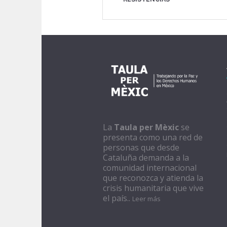
La
Taula per Mèxic
se
presenta como una red de
personas que desde
Cataluña demanda a la
comunidad internacional
que reconozca y atienda la
crisis humanitaria que vive
el país..
Leer más