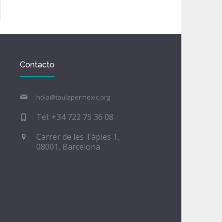
Contacto
hola@taulapermexic.org
Tel: +34 722 75 36 08
Carrer de les Tàpies 1,
08001, Barcelona