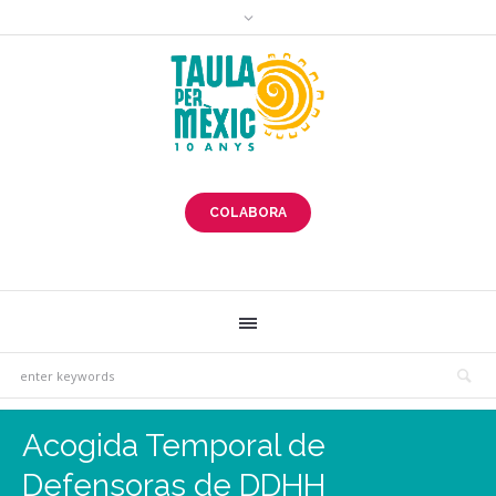
COLABORA
Acogida Temporal de
Defensoras de DDHH