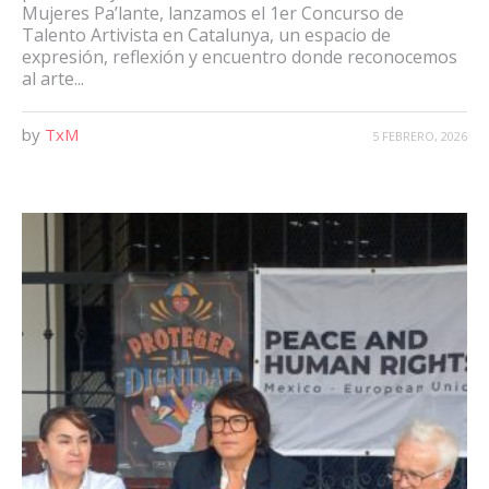
Mujeres Pa’lante, lanzamos el 1er Concurso de
Talento Artivista en Catalunya, un espacio de
expresión, reflexión y encuentro donde reconocemos
al arte...
by
TxM
5 FEBRERO, 2026