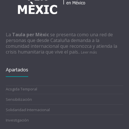
La
Taula per Mèxic
se presenta como una red de
personas que desde Cataluña demanda a la
comunidad internacional que reconozca y atienda la
crisis humanitaria que vive el país..
Leer más
Apartados
Acogida Temporal
Sensibilización
Solidaridad Internacional
Investigación