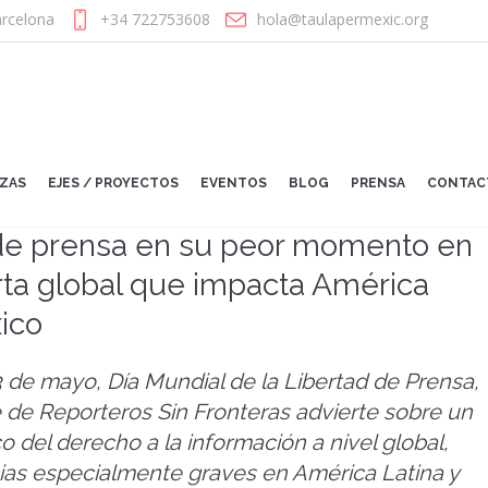
rcelona
+34 722753608
hola@taulapermexic.org
NZAS
EJES / PROYECTOS
EVENTOS
BLOG
PRENSA
CONTAC
 de prensa en su peor momento en
erta global que impacta América
ico
3 de mayo, Día Mundial de la Libertad de Prensa,
 de Reporteros Sin Fronteras advierte sobre un
co del derecho a la información a nivel global,
as especialmente graves en América Latina y