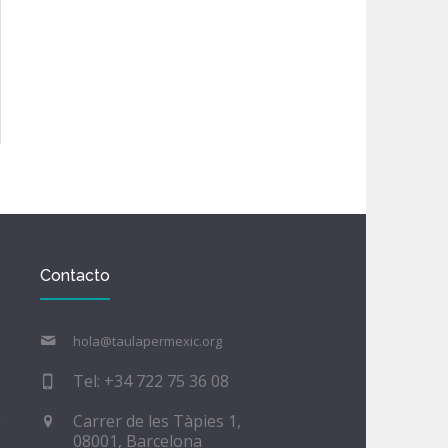
Contacto
hola@taulapermexic.org
Tel: +34 722 75 36 08
Carrer de les Tàpies 1,
08001, Barcelona