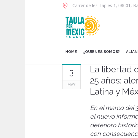
Carrer de les Tàpies 1
,
08001
,
Ba
HOME
¿QUIENES SOMOS?
ALIA
La libertad
3
25 años: al
MAY
Latina y Méx
En el marco del 
el nuevo informe
deterioro históri
con consecuenci