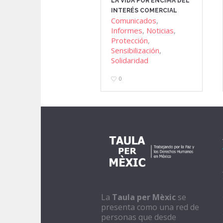
LA VIDA POR ENCIMA DEL
INTERÉS COMERCIAL
Comunicados
,
Informes
,
Noticias
,
Protección
,
Sensibilización
,
Solidaridad
0
La
Taula per Mèxic
se
presenta como una red de
personas que desde