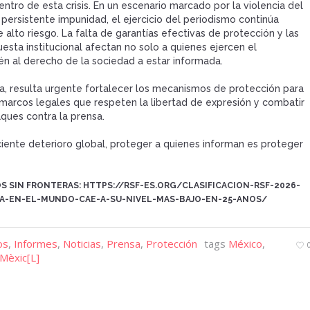
entro de esta crisis. En un escenario marcado por la violencia del
 persistente impunidad, el ejercicio del periodismo continúa
 alto riesgo. La falta de garantías efectivas de protección y las
uesta institucional afectan no solo a quienes ejercen el
én al derecho de la sociedad a estar informada.
, resulta urgente fortalecer los mecanismos de protección para
r marcos legales que respeten la libertad de expresión y combatir
aques contra la prensa.
iente deterioro global, proteger a quienes informan es proteger
S SIN FRONTERAS:
HTTPS://RSF-ES.ORG/CLASIFICACION-RSF-2026-
SA-EN-EL-MUNDO-CAE-A-SU-NIVEL-MAS-BAJO-EN-25-ANOS/
os
,
Informes
,
Noticias
,
Prensa
,
Protección
tags
México
,
 Mèxic[L]