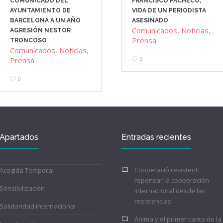
COMUNICADO DEL
FRANCISCO PACHECO,
AYUNTAMIENTO DE
VIDA DE UN PERIODISTA
BARCELONA A UN AÑO
ASESINADO
Comunicados
,
Noticias
,
AGRESIÓN NESTOR
Prensa
TRONCOSO
Comunicados
,
Noticias
,
0
Prensa
0
Apartados
Entradas recientes
Cooperació resistent:
Acogida Temporal
repensar la cooperación
Sensibilización
internacional desde las
resistencias
Solidaridad Internacional
Ànima y el primer canto de la