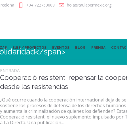
rcelona
+34 722753608
hola@taulapermexic.org
NZAS
EJES / PROYECTOS
EVENTOS
BLOG
PRENSA
CONTAC
olidaridad</span>
ENTRADA
Cooperació resistent: repensar la coope
desde las resistencias
¿Qué ocurre cuando la cooperación internacional deja de ser
sostiene los procesos de defensa de los derechos humanos
y aumenta la criminalización de quienes los defienden? Est
Cooperació resistent, el nuevo suplemento impulsado por T
a La Directa. Una publicación...