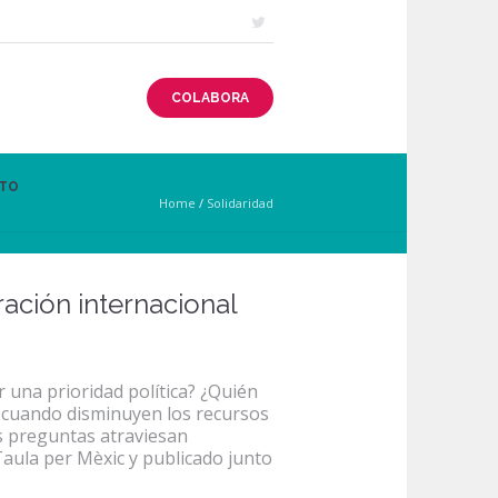
COLABORA
TO
Home
/
Solidaridad
ración internacional
 una prioridad política? ¿Quién
 cuando disminuyen los recursos
as preguntas atraviesan
aula per Mèxic y publicado junto