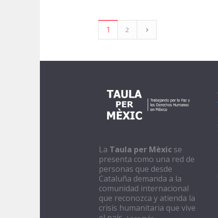
1
2
La
Taula per Mèxic
se
presenta como una red de
personas que desde
Cataluña demanda a la
comunidad internacional
que reconozca y atienda la
crisis humanitaria que vive
el país..
Leer más