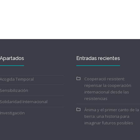
Apartados
Entradas recientes
Cooperació resistent:
Acogida Temporal
repensar la cooperación
Sensibilización
internacional desde las
resistencias
Solidaridad Internacional
Ànima y el primer canto de la
Investigación
tierra: una historia para
imaginar futuros posibles