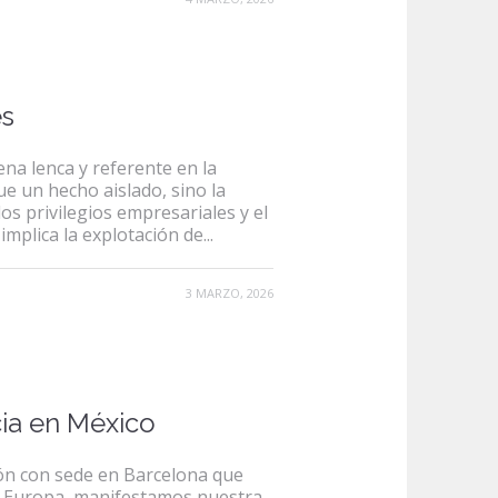
es
na lenca y referente en la
fue un hecho aislado, sino la
s privilegios empresariales y el
plica la explotación de...
3 MARZO, 2026
ia en México
ión con sede en Barcelona que
e Europa, manifestamos nuestra