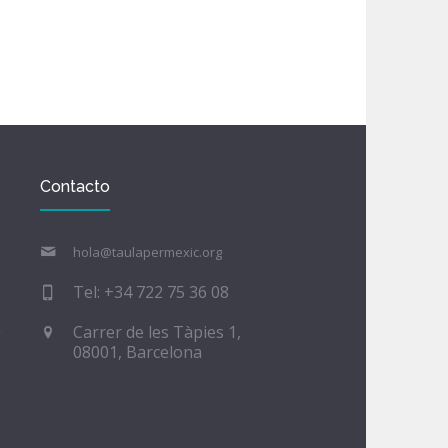
Contacto
hola@taulapermexic.org
Tel: +34 722 75 36 08
Carrer de les Tàpies 1,
08001, Barcelona