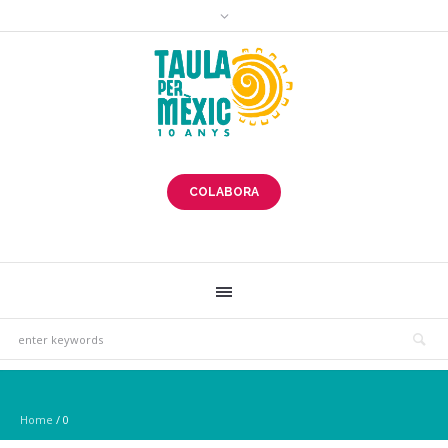
COLABORA
Home
/
0