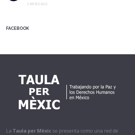
2 MESES AGO
FACEBOOK
La
Taula per Mèxic
se presenta como una red de