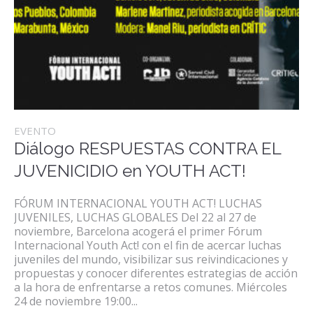
EVENTO
Diálogo RESPUESTAS CONTRA EL
JUVENICIDIO en YOUTH ACT!
FÓRUM INTERNACIONAL YOUTH ACT! LUCHAS
JUVENILES, LUCHAS GLOBALES Del 22 al 27 de
noviembre, Barcelona acogerá el primer Fórum
Internacional Youth Act! con el fin de acercar luchas
juveniles del mundo, visibilizar sus reivindicaciones y
propuestas y conocer diferentes estrategias de acción
a la hora de enfrentarse a retos comunes. Miércoles
24 de noviembre 19:00...